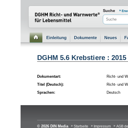
Normenportal Barrierefreiheit
Suche
Erw
Einleitung
Dokumente
Neues
F
DGHM 5.6 Krebstiere : 2015
Dokumentart:
Richt- und W
Titel (Deutsch):
Richt- und W
Sprachen:
Deutsch
© 2026 DIN Media
Startseite
Impressum
AGB de