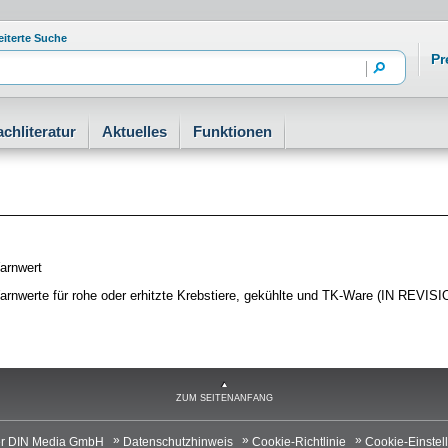
eiterte Suche
Pr
achliteratur
Aktuelles
Funktionen
arnwert
arnwerte für rohe oder erhitzte Krebstiere, gekühlte und TK-Ware (IN REVISI
ZUM SEITENANFANG
r DIN Media GmbH
Datenschutzhinweis
Cookie-Richtlinie
Cookie-Einstel