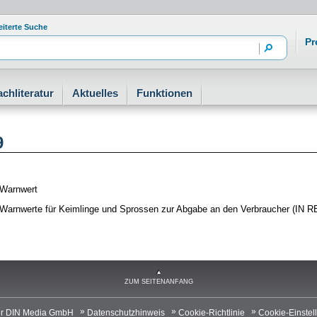
eiterte Suche
Pr
achliteratur
Aktuelles
Funktionen
9
 Warnwert
 Warnwerte für Keimlinge und Sprossen zur Abgabe an den Verbraucher (IN 
ZUM SEITENANFANG
r DIN Media GmbH
Datenschutzhinweis
Cookie-Richtlinie
Cookie-Einstel