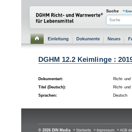
Normenportal Barrierefreiheit
Suche
Erw
Einleitung
Dokumente
Neues
F
DGHM 12.2 Keimlinge : 201
Dokumentart:
Richt- und
Titel (Deutsch):
Richt- und
Sprachen:
Deutsch
© 2026 DIN Media
Startseite
Impressum
AGB de